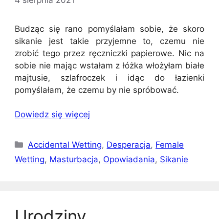
Budząc się rano pomyślałam sobie, że skoro
sikanie jest takie przyjemne to, czemu nie
zrobić tego przez ręczniczki papierowe. Nic na
sobie nie mając wstałam z łóżka włożyłam białe
majtusie, szlafroczek i idąc do łazienki
pomyślałam, że czemu by nie spróbować.
Dowiedz się więcej
Kategorie
Accidental Wetting
,
Desperacja
,
Female
Wetting
,
Masturbacja
,
Opowiadania
,
Sikanie
Urodziny