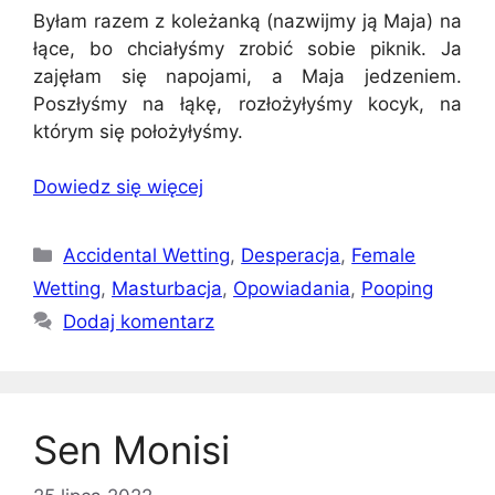
Byłam razem z koleżanką (nazwijmy ją Maja) na
łące, bo chciałyśmy zrobić sobie piknik. Ja
zajęłam się napojami, a Maja jedzeniem.
Poszłyśmy na łąkę, rozłożyłyśmy kocyk, na
którym się położyłyśmy.
Dowiedz się więcej
Kategorie
Accidental Wetting
,
Desperacja
,
Female
Wetting
,
Masturbacja
,
Opowiadania
,
Pooping
Dodaj komentarz
Sen Monisi