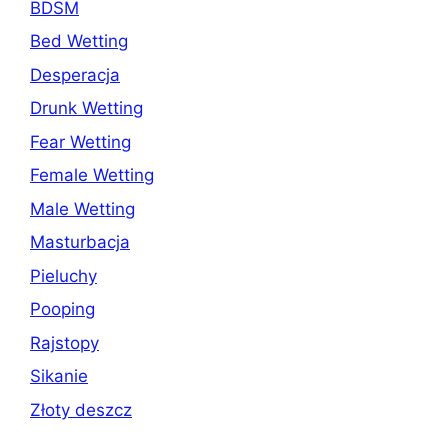
BDSM
Bed Wetting
Desperacja
Drunk Wetting
Fear Wetting
Female Wetting
Male Wetting
Masturbacja
Pieluchy
Pooping
Rajstopy
Sikanie
Złoty deszcz