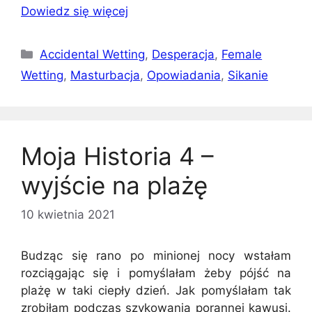
Dowiedz się więcej
Kategorie
Accidental Wetting
,
Desperacja
,
Female
Wetting
,
Masturbacja
,
Opowiadania
,
Sikanie
Moja Historia 4 –
wyjście na plażę
10 kwietnia 2021
Budząc się rano po minionej nocy wstałam
rozciągając się i pomyślałam żeby pójść na
plażę w taki ciepły dzień. Jak pomyślałam tak
zrobiłam podczas szykowania porannej kawusi.