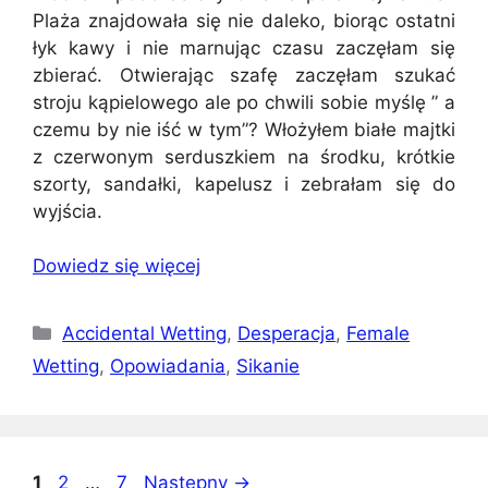
Plaża znajdowała się nie daleko, biorąc ostatni
łyk kawy i nie marnując czasu zaczęłam się
zbierać. Otwierając szafę zaczęłam szukać
stroju kąpielowego ale po chwili sobie myślę ” a
czemu by nie iść w tym”? Włożyłem białe majtki
z czerwonym serduszkiem na środku, krótkie
szorty, sandałki, kapelusz i zebrałam się do
wyjścia.
Dowiedz się więcej
Kategorie
Accidental Wetting
,
Desperacja
,
Female
Wetting
,
Opowiadania
,
Sikanie
Strona
Strona
Strona
1
2
…
7
Następny
→