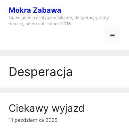
Przejdź
Mokra Zabawa
do
treści
Opowiadania erotyczne sikanie, desperacja, złoty
deszcz, omorashi – since 2016
Menu
Desperacja
Ciekawy wyjazd
11 października 2025