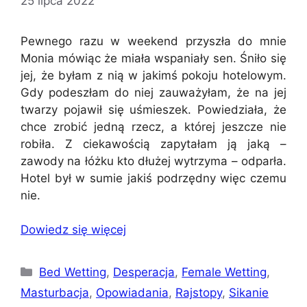
25 lipca 2022
Pewnego razu w weekend przyszła do mnie
Monia mówiąc że miała wspaniały sen. Śniło się
jej, że byłam z nią w jakimś pokoju hotelowym.
Gdy podeszłam do niej zauważyłam, że na jej
twarzy pojawił się uśmieszek. Powiedziała, że
chce zrobić jedną rzecz, a której jeszcze nie
robiła. Z ciekawością zapytałam ją jaką –
zawody na łóżku kto dłużej wytrzyma – odparła.
Hotel był w sumie jakiś podrzędny więc czemu
nie.
Dowiedz się więcej
Kategorie
Bed Wetting
,
Desperacja
,
Female Wetting
,
Masturbacja
,
Opowiadania
,
Rajstopy
,
Sikanie