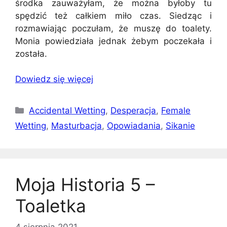
środka zauważyłam, że można byłoby tu
spędzić też całkiem miło czas. Siedząc i
rozmawiając poczułam, że muszę do toalety.
Monia powiedziała jednak żebym poczekała i
została.
Dowiedz się więcej
Kategorie
Accidental Wetting
,
Desperacja
,
Female
Wetting
,
Masturbacja
,
Opowiadania
,
Sikanie
Moja Historia 5 –
Toaletka
4 sierpnia 2021