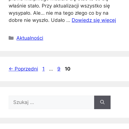
właśnie stało. Przy aktualizacji wszystko się
wysypało. Ale… nie ma tego złego co by na
dobre nie wyszło. Udało …
Dowiedz się więcej
Kategorie
Aktualności
Strona
Strona
Strona
←
Poprzedni
1
…
9
10
Szukaj: