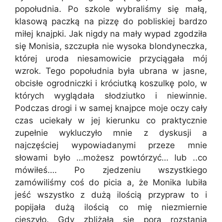
popołudnia. Po szkole wybraliśmy się małą,
klasową paczką na pizzę do pobliskiej bardzo
miłej knajpki. Jak nigdy na mały wypad zgodziła
się Monisia, szczupła nie wysoka blondyneczka,
której uroda niesamowicie przyciągała mój
wzrok. Tego popołudnia była ubrana w jasne,
obcisłe ogrodniczki i króciutką koszulkę polo, w
których wyglądała słodziutko i niewinnie.
Podczas drogi i w samej knajpce moje oczy cały
czas uciekały w jej kierunku co praktycznie
zupełnie wykluczyło mnie z dyskusji a
najczęściej wypowiadanymi przeze mnie
słowami było …możesz powtórzyć… lub ..co
mówiłeś…. Po zjedzeniu wszystkiego
zamówiliśmy coś do picia a, że Monika lubiła
jeść wszystko z dużą ilością przypraw to i
popijała dużą ilością co mię niezmiernie
cieszyło. Gdy zbliżała się pora rozstania