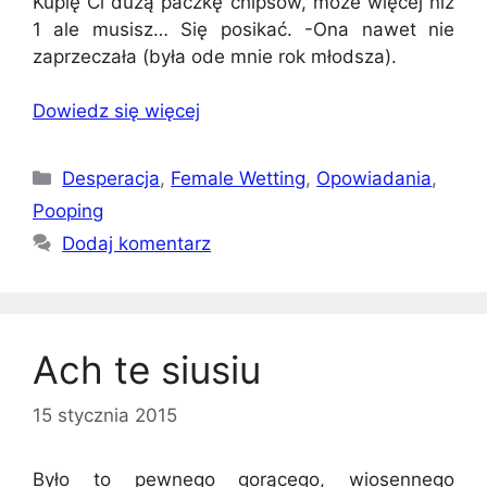
Kupię Ci dużą paczkę chipsów, może więcej niż
1 ale musisz… Się posikać. -Ona nawet nie
zaprzeczała (była ode mnie rok młodsza).
Dowiedz się więcej
Kategorie
Desperacja
,
Female Wetting
,
Opowiadania
,
Pooping
Dodaj komentarz
Ach te siusiu
15 stycznia 2015
Było to pewnego gorącego, wiosennego