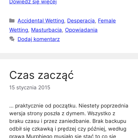
Dowiedz się więcej
Kategorie
Accidental Wetting
,
Desperacja
,
Female
Wetting
,
Masturbacja
,
Opowiadania
Dodaj komentarz
Czas zacząć
15 stycznia 2015
… praktycznie od początku. Niestety poprzednia
wersja strony poszła z dymem. Wszystko z
braku czasu i przez zaniedbanie. Brak backupu
odbił się czkawką i prędzej czy później, według
prawa Murphiego musiało się stać to co się