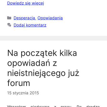
Dowiedz się więcej
Kategorie
Desperacja
,
Opowiadania
Dodaj komentarz
Na początek kilka
opowiadań z
nieistniejącego już
forum
15 stycznia 2015
Wracałam niedawno z pracy. Po drodze