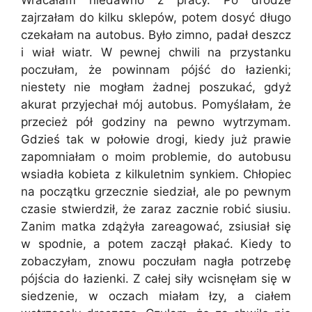
zajrzałam do kilku sklepów, potem dosyć długo
czekałam na autobus. Było zimno, padał deszcz
i wiał wiatr. W pewnej chwili na przystanku
poczułam, że powinnam pójść do łazienki;
niestety nie mogłam żadnej poszukać, gdyż
akurat przyjechał mój autobus. Pomyślałam, że
przecież pół godziny na pewno wytrzymam.
Gdzieś tak w połowie drogi, kiedy już prawie
zapomniałam o moim problemie, do autobusu
wsiadła kobieta z kilkuletnim synkiem. Chłopiec
na początku grzecznie siedział, ale po pewnym
czasie stwierdził, że zaraz zacznie robić siusiu.
Zanim matka zdążyła zareagować, zsiusiał się
w spodnie, a potem zaczął płakać. Kiedy to
zobaczyłam, znowu poczułam nagła potrzebę
pójścia do łazienki. Z całej siły wcisnęłam się w
siedzenie, w oczach miałam łzy, a ciałem