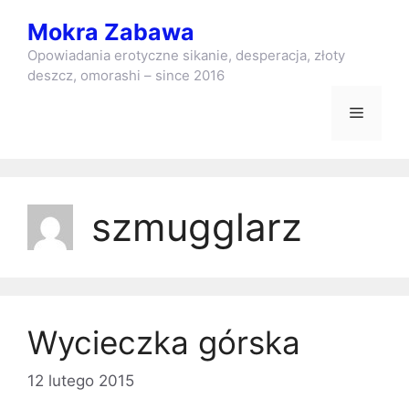
Przejdź
Mokra Zabawa
do
treści
Opowiadania erotyczne sikanie, desperacja, złoty
deszcz, omorashi – since 2016
Menu
szmugglarz
Wycieczka górska
12 lutego 2015