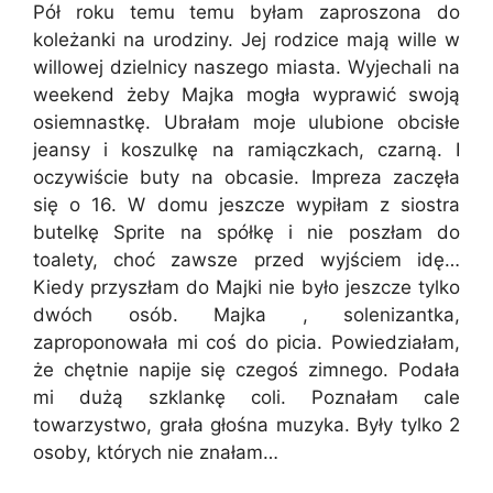
Pół roku temu temu byłam zaproszona do
koleżanki na urodziny. Jej rodzice mają wille w
willowej dzielnicy naszego miasta. Wyjechali na
weekend żeby Majka mogła wyprawić swoją
osiemnastkę. Ubrałam moje ulubione obcisłe
jeansy i koszulkę na ramiączkach, czarną. I
oczywiście buty na obcasie. Impreza zaczęła
się o 16. W domu jeszcze wypiłam z siostra
butelkę Sprite na spółkę i nie poszłam do
toalety, choć zawsze przed wyjściem idę…
Kiedy przyszłam do Majki nie było jeszcze tylko
dwóch osób. Majka , solenizantka,
zaproponowała mi coś do picia. Powiedziałam,
że chętnie napije się czegoś zimnego. Podała
mi dużą szklankę coli. Poznałam cale
towarzystwo, grała głośna muzyka. Były tylko 2
osoby, których nie znałam…