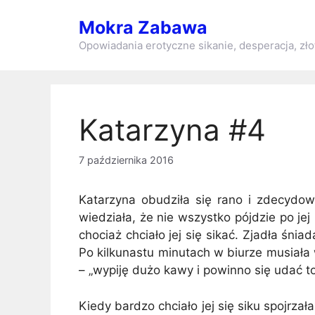
Przejdź
Mokra Zabawa
do
treści
Opowiadania erotyczne sikanie, desperacja, zło
Katarzyna #4
7 października 2016
Katarzyna obudziła się rano i zdecydow
wiedziała, że nie wszystko pójdzie po jej 
chociaż chciało jej się sikać. Zjadła śnia
Po kilkunastu minutach w biurze musiała
– „wypiję dużo kawy i powinno się udać t
Kiedy bardzo chciało jej się siku spojrza