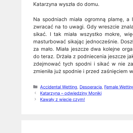
Katarzyna wyszła do domu.
Na spodniach miała ogromną plamę, a lud
zwracać na to uwagi. Gdy wreszcie znala
sikać. I tak miała wszystko mokre, wię
masturbować sikając jednocześnie. Doszł
za mało. Miała jeszcze dwa kolejne orga
do teraz. Drżała z podniecenia jeszcze ja
zdejmować tych spodni i sikać w nie z
zmieniła już spodnie i przed zaśnięciem w
Kategorie
Accidental Wetting
,
Desperacja
,
Female Wettin
Katarzyna – odwiedziny Moniki
Kawały z wiecie czym!