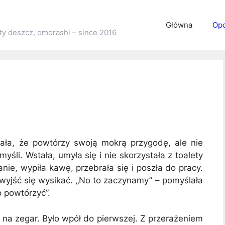
Główna
Opo
ty deszcz, omorashi – since 2016
ała, że powtórzy swoją mokrą przygodę, ale nie
myśli. Wstała, umyła się i nie skorzystała z toalety
danie, wypiła kawę, przebrała się i poszła do pracy.
 wyjść się wysikać. „No to zaczynamy” – pomyślała
o powtórzyć”.
ła na zegar. Było wpół do pierwszej. Z przerażeniem