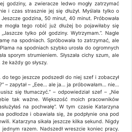
orej godziny, a zwieracze ledwo mogły zatrzymać
 i czas strasznie jej się dłużył. Myślała tylko o
 Jeszcze godzina, 50 minut, 40 minut. Próbowała
e mogła tego robić już dłużej bo pojawiłaby się
„Jaszcze tylko pół godziny. Wytrzymam.”. Nagle
lamę na spodniach. Spróbowała to zatrzymać, ale
. Plama na spodniach szybko urosła do ogromnych
esła sporym strumieniem. Słyszała cichy szum, ale
, że każdy go słyszy.
 do tego jeszcze podszedł do niej szef i zobaczył
st?” – zapytał – „Eee… ale ja… ja próbowałam… nie…
sisz się tłumaczyć.” – odpowiedział szef – „Nie
iebie tak ważne. Większość moich pracowników
Zasłużyłaś na pochwałę”. W tym czasie Katarzyna
a podłodze i obawiała się, że podpłynie ona pod
hwili. Katarzyna sikała jeszcze kilka sekund. Nigdy
a jednym razem. Nadszedł wreszcie koniec pracy.