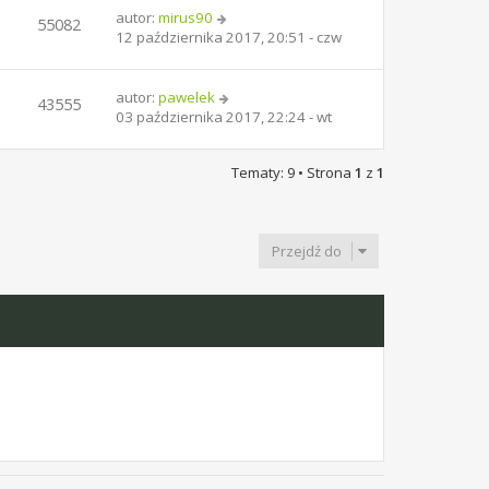
autor:
mirus90
55082
12 października 2017, 20:51 - czw
autor:
pawelek
43555
03 października 2017, 22:24 - wt
Tematy: 9 • Strona
1
z
1
Przejdź do