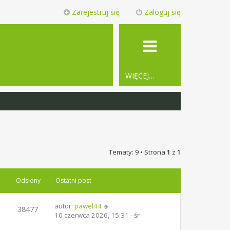
Zarejestruj się
Zaloguj się
WIĘCEJ…
Tematy: 9 • Strona
1
z
1
Odsłony
Ostatni post
autor:
pawel44
38477
10 czerwca 2026, 15:31 - śr