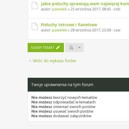
Jakie pieluchy sprawiają wam najwięcej ko
autor:
pawelek
»
23 września 2017, 08:43 - sob
Pieluchy tetrowe i flanelowe
autor:
pawelek
»
28 września 2017, 23:38 - czw
NOWY TEMAT
Wróć do wykazu forów
Twoje uprawnienia na tym forum
Nie możesz
tworzyć nowych tematów
Nie możesz
odpowiadać w tematach
Nie możesz
zmieniać swoich postów
Nie możesz
usuwać swoich postów
Nie możesz
dodawać załączników