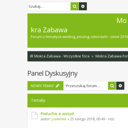
Szukaj
Wyszukiwanie zaawan
Mo
kra Zabawa
Forum o tematyce wetting, pissing, omorashi - since 201
Mokra Zabawa - Wszystkie fora
Mokra Zabawa Fo
Panel Dyskusyjny
Szukaj
Wy
NOWY TEMAT
Tematy
Pielucha a wstyd
autor:
pawelek
»
25 lutego 2018, 00:49 - ndz