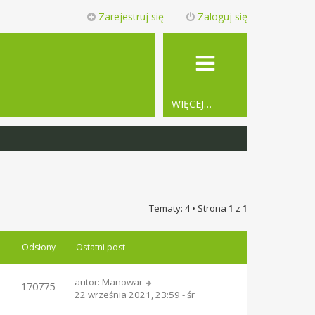
Zarejestruj się
Zaloguj się
WIĘCEJ…
Tematy: 4 • Strona
1
z
1
Odsłony
Ostatni post
autor:
Manowar
170775
22 września 2021, 23:59 - śr