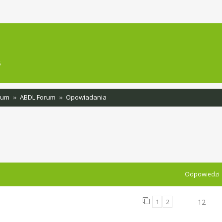
sowane
6
rum
ABDL Forum
Opowiadania
szukiwanie zaawansowane
Odpowiedzi
1
2
12