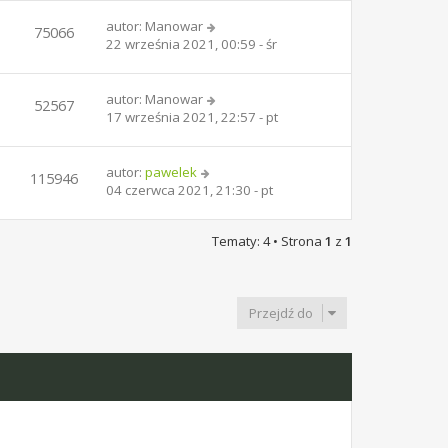
autor:
Manowar
75066
22 września 2021, 00:59 - śr
autor:
Manowar
52567
17 września 2021, 22:57 - pt
autor:
pawelek
115946
04 czerwca 2021, 21:30 - pt
Tematy: 4 • Strona
1
z
1
Przejdź do