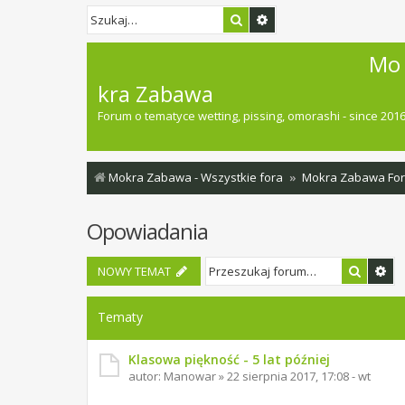
Szukaj
Wyszukiwanie zaawan
Mo
kra Zabawa
Forum o tematyce wetting, pissing, omorashi - since 201
Mokra Zabawa - Wszystkie fora
Mokra Zabawa Fo
Opowiadania
Szukaj
Wy
NOWY TEMAT
Tematy
Klasowa piękność - 5 lat później
autor:
Manowar
»
22 sierpnia 2017, 17:08 - wt