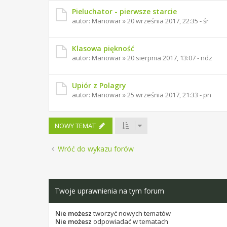
Pieluchator - pierwsze starcie
autor:
Manowar
»
20 września 2017, 22:35 - śr
Klasowa piękność
autor:
Manowar
»
20 sierpnia 2017, 13:07 - ndz
Upiór z Polagry
autor:
Manowar
»
25 września 2017, 21:33 - pn
NOWY TEMAT
Wróć do wykazu forów
Twoje uprawnienia na tym forum
Nie możesz
tworzyć nowych tematów
Nie możesz
odpowiadać w tematach