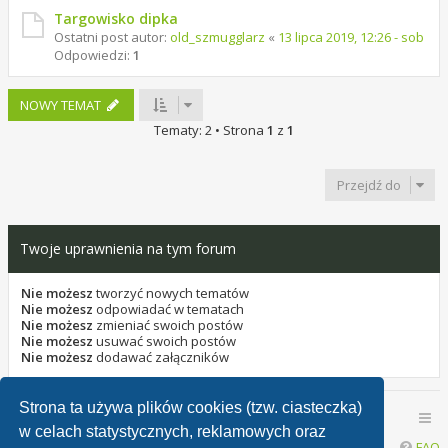
Targowisko dipka
Ostatni post autor:
old_szmugglarz
«
13 lipca 2019, 12:26 - sob
Odpowiedzi:
1
NOWY TEMAT
Tematy: 2 • Strona
1
z
1
Przejdź do
Twoje uprawnienia na tym forum
Nie możesz
tworzyć nowych tematów
Nie możesz
odpowiadać w tematach
Nie możesz
zmieniać swoich postów
Nie możesz
usuwać swoich postów
Nie możesz
dodawać załączników
Strona ta używa plików cookies (tzw. ciasteczka)
Mokra Zabawa - Wszystkie fora
Mokra Zabawa Forum
w celach statystycznych, reklamowych oraz
FAQ