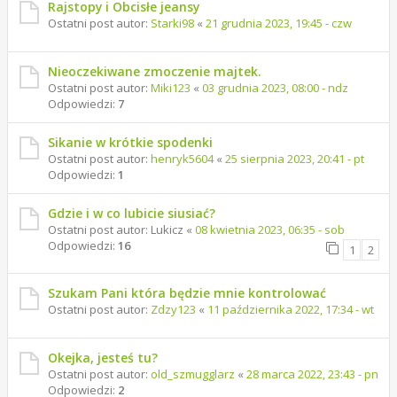
Rajstopy i Obcisłe jeansy
Ostatni post autor:
Starki98
«
21 grudnia 2023, 19:45 - czw
Nieoczekiwane zmoczenie majtek.
Ostatni post autor:
Miki123
«
03 grudnia 2023, 08:00 - ndz
Odpowiedzi:
7
Sikanie w krótkie spodenki
Ostatni post autor:
henryk5604
«
25 sierpnia 2023, 20:41 - pt
Odpowiedzi:
1
Gdzie i w co lubicie siusiać?
Ostatni post autor:
Lukicz
«
08 kwietnia 2023, 06:35 - sob
Odpowiedzi:
16
1
2
Szukam Pani która będzie mnie kontrolować
Ostatni post autor:
Zdzy123
«
11 października 2022, 17:34 - wt
Okejka, jesteś tu?
Ostatni post autor:
old_szmugglarz
«
28 marca 2022, 23:43 - pn
Odpowiedzi:
2