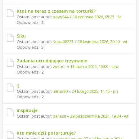
Ktoś na teraz z czasem na torturki?
Ostatni post autor:
pawel44
«
10 czerwca 2026, 05:25 - śr
Odpowiedzi:
2
Siku
Ostatni post autor:
Kuba08225
«
28 kwietnia 2026, 20:10 - wt
Odpowiedzi:
5
Zadania utrudniające trzymanie
Ostatni post autor:
wether
«
13 marca 2025, 15:00 - czw
Odpowiedzi:
2
:)
Ostatni post autor:
mirus90
«
24 lutego 2025, 14:15 - pn
Odpowiedzi:
2
inspiracje
Ostatni post autor:
parasit
«
29 października 2024, 19:34 - wt
Kto mnie dziś potorturuje?
Ostatni post autor:
zainteresowany97
«
14 kwietnia 2024,