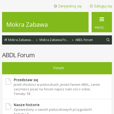
Zarejestruj się
Zaloguj się
Mokra Zabawa
WIĘCEJ…
S
Mokra Zabawa - Wszystkie fora
Mokra Zabawa Forum
ABDL Forum
z
ABDL Forum
u
k
Forum
a
j
Przedstaw się
Jeżeli chodzisz w pieluszkach, jesteś fanem ABDL, zanim
zaczniesz pisać na forum napisz nam coś o sobie.
Tematy:
15
Nasze historie
Opowiedzmy o swoich pieluszkowych przygodach!