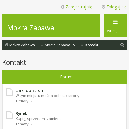
Zarejestruj się
Zaloguj się
Mokra Zabawa
WIĘCEJ…
S
Mokra Zabawa - Wszystkie fora
Mokra Zabawa Forum
Kontakt
z
Kontakt
u
k
Forum
a
j
Linki do stron
W tym miejscu można polecać strony
Tematy:
2
Rynek
Kupię, sprzedam, zamienię
Tematy:
2