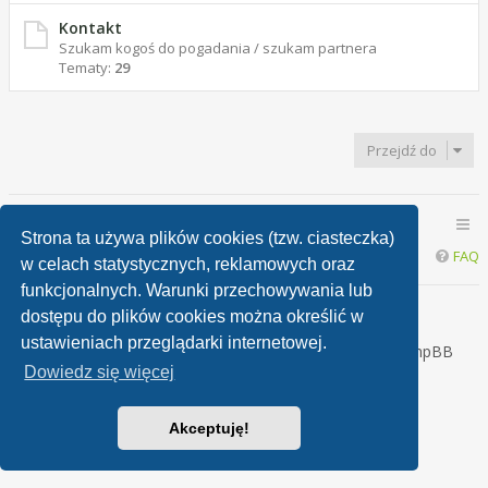
Kontakt
Szukam kogoś do pogadania / szukam partnera
Tematy:
29
Przejdź do
Mokra Zabawa - Wszystkie fora
Mokra Zabawa Forum
Strona ta używa plików cookies (tzw. ciasteczka)
FAQ
w celach statystycznych, reklamowych oraz
funkcjonalnych. Warunki przechowywania lub
Dzisiaj jest 07 sierpnia 2026, 18:11 - pt
dostępu do plików cookies można określić w
ustawieniach przeglądarki internetowej.
Technologię dostarcza
phpBB
® Forum Software © phpBB
Limited
Dowiedz się więcej
Polski pakiet językowy dostarcza
phpBB.pl
phpBB Metro Theme by
PixelGoose Studio
Akceptuję!
Zasady ochrony danych osobowych
|
Regulamin