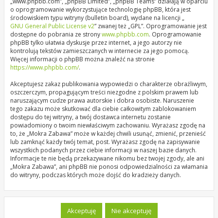
„www.phpbb.com”, „phpBB Limited”, „phpBB Teams” działają w oparciu
o oprogramowanie wykorzystujące technologię phpBB, która jest
środowiskiem typu witryny (bulletin board), wydane na licencji „
GNU General Public License v2
” zwanej też „GPL”. Oprogramowanie jest
dostępne do pobrania ze strony
www.phpbb.com
. Oprogramowanie
phpBB tylko ułatwia dyskusje przez internet, a jego autorzy nie
kontrolują tekstów zamieszczanych w internecie za jego pomocą.
Więcej informacji o phpBB można znaleźć na stronie
https://www.phpbb.com/
.
Akceptujesz zakaz publikowania wypowiedzi o charakterze obraźliwym,
oszczerczym, propagującym treści niezgodne z polskim prawem lub
naruszającym cudze prawa autorskie i dobra osobiste. Naruszenie
tego zakazu może skutkować dla ciebie całkowitym zablokowaniem
dostępu do tej witryny, a twój dostawca internetu zostanie
powiadomiony o twoim niewłaściwym zachowaniu. Wyrażasz zgodę na
to, że „Mokra Zabawa” może w każdej chwili usunąć, zmienić, przenieść
lub zamknąć każdy twój temat, post. Wyrażasz zgodę na zapisywanie
wszystkich podanych przez ciebie informacji w naszej bazie danych.
Informacje te nie będą przekazywane nikomu bez twojej zgody, ale ani
„Mokra Zabawa”, ani phpBB nie ponosi odpowiedzialności za włamania
do witryny, podczas których może dojść do kradzieży danych.