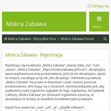
Zaloguj się
Mokra Zabawa
WIĘCEJ…
S
Mokra Zabawa - Wszystkie fora
Mokra Zabawa Forum
z
u
Mokra Zabawa - Rejestracja
k
Rejestrując się na witrynie „Mokra Zabawa”, zwanej dalej „my”, ”nas”,
a
„nasza”, „Mokra Zabawa”, „https://mokrazabawa.pl/forum”, akceptujesz
j
wyszczególnione poniżej postanowienia. Jeśli ich nie akceptujesz, opuść
to miejsce, naciskając przycisk „Nie akceptuję”. Administracja witryny
„Mokra Zabawa” ma prawo w dowolnym czasie zmienić poniższe
postanowienia, informując cię o zmianach, niemniej wskazane jest, aby
użytkownicy sami regularnie zaglądali do tego regulaminu. Korzystanie
z witryny „Mokra Zabawa” po zmianach regulaminu oznacza, że
akceptujesz te zmiany ze wszelkimi konsekwencjami prawnymi.
Nasze fora zwane też „one”, „ich”, „je”, „phpBB software”,