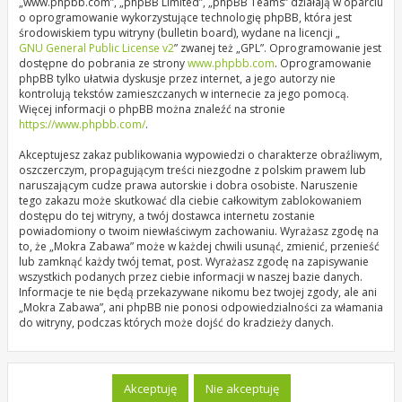
„www.phpbb.com”, „phpBB Limited”, „phpBB Teams” działają w oparciu
o oprogramowanie wykorzystujące technologię phpBB, która jest
środowiskiem typu witryny (bulletin board), wydane na licencji „
GNU General Public License v2
” zwanej też „GPL”. Oprogramowanie jest
dostępne do pobrania ze strony
www.phpbb.com
. Oprogramowanie
phpBB tylko ułatwia dyskusje przez internet, a jego autorzy nie
kontrolują tekstów zamieszczanych w internecie za jego pomocą.
Więcej informacji o phpBB można znaleźć na stronie
https://www.phpbb.com/
.
Akceptujesz zakaz publikowania wypowiedzi o charakterze obraźliwym,
oszczerczym, propagującym treści niezgodne z polskim prawem lub
naruszającym cudze prawa autorskie i dobra osobiste. Naruszenie
tego zakazu może skutkować dla ciebie całkowitym zablokowaniem
dostępu do tej witryny, a twój dostawca internetu zostanie
powiadomiony o twoim niewłaściwym zachowaniu. Wyrażasz zgodę na
to, że „Mokra Zabawa” może w każdej chwili usunąć, zmienić, przenieść
lub zamknąć każdy twój temat, post. Wyrażasz zgodę na zapisywanie
wszystkich podanych przez ciebie informacji w naszej bazie danych.
Informacje te nie będą przekazywane nikomu bez twojej zgody, ale ani
„Mokra Zabawa”, ani phpBB nie ponosi odpowiedzialności za włamania
do witryny, podczas których może dojść do kradzieży danych.