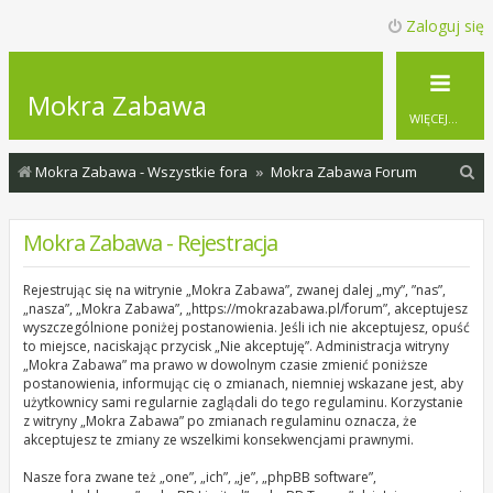
Zaloguj się
Mokra Zabawa
WIĘCEJ…
S
Mokra Zabawa - Wszystkie fora
Mokra Zabawa Forum
z
u
Mokra Zabawa - Rejestracja
k
Rejestrując się na witrynie „Mokra Zabawa”, zwanej dalej „my”, ”nas”,
a
„nasza”, „Mokra Zabawa”, „https://mokrazabawa.pl/forum”, akceptujesz
j
wyszczególnione poniżej postanowienia. Jeśli ich nie akceptujesz, opuść
to miejsce, naciskając przycisk „Nie akceptuję”. Administracja witryny
„Mokra Zabawa” ma prawo w dowolnym czasie zmienić poniższe
postanowienia, informując cię o zmianach, niemniej wskazane jest, aby
użytkownicy sami regularnie zaglądali do tego regulaminu. Korzystanie
z witryny „Mokra Zabawa” po zmianach regulaminu oznacza, że
akceptujesz te zmiany ze wszelkimi konsekwencjami prawnymi.
Nasze fora zwane też „one”, „ich”, „je”, „phpBB software”,