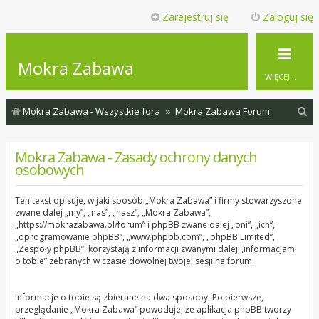
Zarejestruj się
Zaloguj się
Mokra Zabawa
WIĘCEJ…
S
Mokra Zabawa - Wszystkie fora
Mokra Zabawa Forum
z
u
Mokra Zabawa - Zasady ochrony danych
osobowych
k
a
Ten tekst opisuje, w jaki sposób „Mokra Zabawa” i firmy stowarzyszone
j
zwane dalej „my”, „nas”, „nasz”, „Mokra Zabawa”,
„https://mokrazabawa.pl/forum” i phpBB zwane dalej „oni”, „ich”,
„oprogramowanie phpBB”, „www.phpbb.com”, „phpBB Limited”,
„Zespoły phpBB”, korzystają z informacji zwanymi dalej „informacjami
o tobie” zebranych w czasie dowolnej twojej sesji na forum.
Informacje o tobie są zbierane na dwa sposoby. Po pierwsze,
przeglądanie „Mokra Zabawa” powoduje, że aplikacja phpBB tworzy