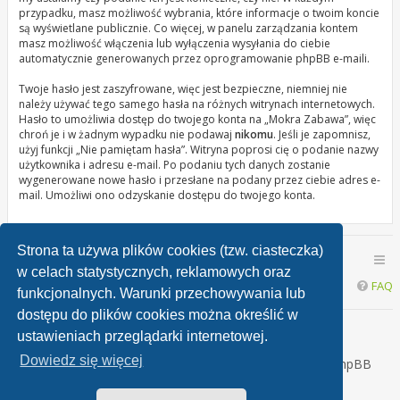
przypadku, masz możliwość wybrania, które informacje o twoim koncie
są wyświetlane publicznie. Co więcej, w panelu zarządzania kontem
masz możliwość włączenia lub wyłączenia wysyłania do ciebie
automatycznie generowanych przez oprogramowanie phpBB e-maili.
Twoje hasło jest zaszyfrowane, więc jest bezpieczne, niemniej nie
należy używać tego samego hasła na różnych witrynach internetowych.
Hasło to umożliwia dostęp do twojego konta na „Mokra Zabawa”, więc
chroń je i w żadnym wypadku nie podawaj
nikomu
. Jeśli je zapomnisz,
użyj funkcji „Nie pamiętam hasła”. Witryna poprosi cię o podanie nazwy
użytkownika i adresu e-mail. Po podaniu tych danych zostanie
wygenerowane nowe hasło i przesłane na podany przez ciebie adres e-
mail. Umożliwi ono odzyskanie dostępu do twojego konta.
Strona ta używa plików cookies (tzw. ciasteczka)
Mokra Zabawa - Wszystkie fora
Mokra Zabawa Forum
w celach statystycznych, reklamowych oraz
FAQ
funkcjonalnych. Warunki przechowywania lub
dostępu do plików cookies można określić w
Dzisiaj jest 08 sierpnia 2026, 05:51 - sob
ustawieniach przeglądarki internetowej.
Dowiedz się więcej
Technologię dostarcza
phpBB
® Forum Software © phpBB
Limited