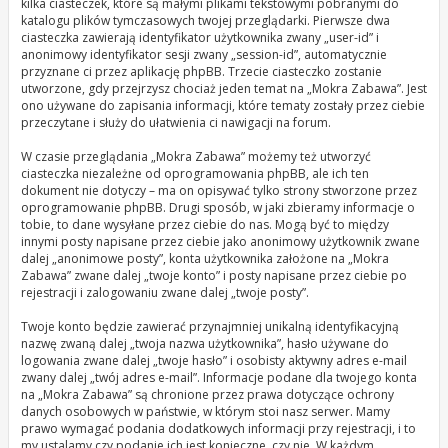
kilka ciasteczek, które są małymi plikami tekstowymi pobranymi do
katalogu plików tymczasowych twojej przeglądarki. Pierwsze dwa
ciasteczka zawierają identyfikator użytkownika zwany „user-id” i
anonimowy identyfikator sesji zwany „session-id”, automatycznie
przyznane ci przez aplikację phpBB. Trzecie ciasteczko zostanie
utworzone, gdy przejrzysz chociaż jeden temat na „Mokra Zabawa”. Jest
ono używane do zapisania informacji, które tematy zostały przez ciebie
przeczytane i służy do ułatwienia ci nawigacji na forum.
W czasie przeglądania „Mokra Zabawa” możemy też utworzyć
ciasteczka niezależne od oprogramowania phpBB, ale ich ten
dokument nie dotyczy – ma on opisywać tylko strony stworzone przez
oprogramowanie phpBB. Drugi sposób, w jaki zbieramy informacje o
tobie, to dane wysyłane przez ciebie do nas. Mogą być to między
innymi posty napisane przez ciebie jako anonimowy użytkownik zwane
dalej „anonimowe posty”, konta użytkownika założone na „Mokra
Zabawa” zwane dalej „twoje konto” i posty napisane przez ciebie po
rejestracji i zalogowaniu zwane dalej „twoje posty”.
Twoje konto będzie zawierać przynajmniej unikalną identyfikacyjną
nazwę zwaną dalej „twoja nazwa użytkownika”, hasło używane do
logowania zwane dalej „twoje hasło” i osobisty aktywny adres e-mail
zwany dalej „twój adres e-mail”. Informacje podane dla twojego konta
na „Mokra Zabawa” są chronione przez prawa dotyczące ochrony
danych osobowych w państwie, w którym stoi nasz serwer. Mamy
prawo wymagać podania dodatkowych informacji przy rejestracji, i to
my ustalamy czy podanie ich jest konieczne, czy nie. W każdym