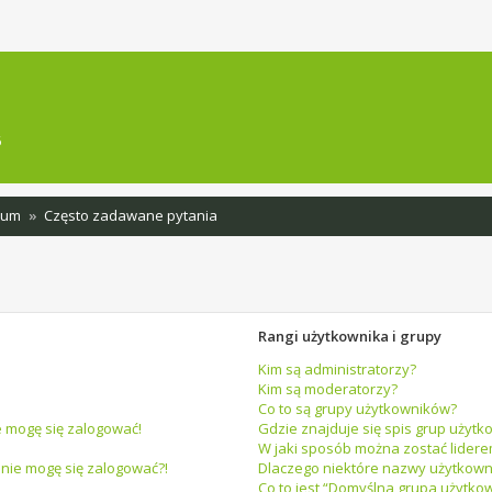
sowane
6
rum
Często zadawane pytania
Rangi użytkownika i grupy
Kim są administratorzy?
Kim są moderatorzy?
Co to są grupy użytkowników?
e mogę się zalogować!
Gdzie znajduje się spis grup użytk
W jaki sposób można zostać lider
 nie mogę się zalogować?!
Dlaczego niektóre nazwy użytkown
Co to jest “Domyślna grupa użytko