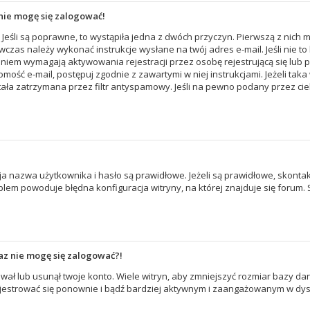
nie mogę się zalogować!
Jeśli są poprawne, to wystąpiła jedna z dwóch przyczyn. Pierwszą z nich m
ówczas należy wykonać instrukcje wysłane na twój adres e-mail. Jeśli nie 
niem wymagają aktywowania rejestracji przez osobę rejestrującą się lub p
domość e-mail, postępuj zgodnie z zawartymi w niej instrukcjami. Jeżeli tak
ła zatrzymana przez filtr antyspamowy. Jeśli na pewno podany przez cieb
nazwa użytkownika i hasło są prawidłowe. Jeżeli są prawidłowe, skontaktuj 
em powoduje błędna konfiguracja witryny, na której znajduje się forum. S
raz nie mogę się zalogować?!
ał lub usunął twoje konto. Wiele witryn, aby zmniejszyć rozmiar bazy dan
 zarejestrować się ponownie i bądź bardziej aktywnym i zaangażowanym w d