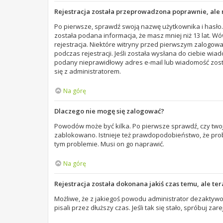
Rejestracja została przeprowadzona poprawnie, ale 
Po pierwsze, sprawdź swoją nazwę użytkownika i hasło. 
została podana informacja, że masz mniej niż 13 lat. W
rejestracja. Niektóre witryny przed pierwszym zalogowa
podczas rejestracji. Jeśli została wysłana do ciebie wia
podany nieprawidłowy adres e-mail lub wiadomość zosta
się z administratorem.
Na górę
Dlaczego nie mogę się zalogować?
Powodów może być kilka. Po pierwsze sprawdź, czy twoja 
zablokowano. Istnieje też prawdopodobieństwo, że probl
tym problemie. Musi on go naprawić.
Na górę
Rejestracja została dokonana jakiś czas temu, ale te
Możliwe, że z jakiegoś powodu administrator dezaktywow
pisali przez dłuższy czas. Jeśli tak się stało, spróbuj