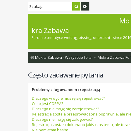
Szukaj
Wyszukiwanie zaawan
Mo
kra Zabawa
Forum o tematyce wetting, pissing, omorashi - since 201
Mokra Zabawa - Wszystkie fora
Mokra Zabawa Fo
Często zadawane pytania
Problemy z logowaniem i rejestracją
Dlaczego w ogóle muszę się rejestrować?
Co to jest COPPA?
Dlaczego nie mogę się zarejestrować?
Rejestracja została przeprowadzona poprawnie, ale ni
Dlaczego nie mogę się zalogować?
Rejestracja została dokonana jakiś czas temu, ale teraz
Nie pamiętam hasła!