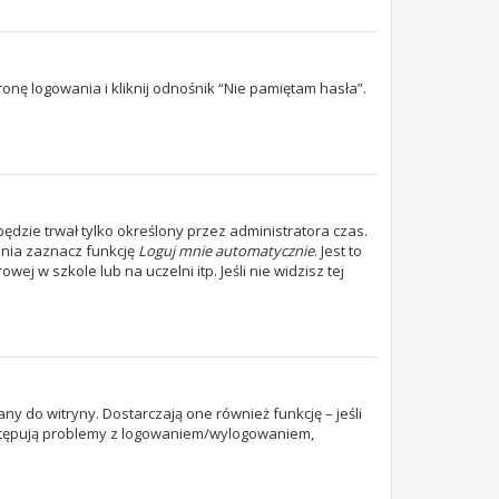
ę logowania i kliknij odnośnik “Nie pamiętam hasła”.
 będzie trwał tylko określony przez administratora czas.
nia zaznacz funkcję
Loguj mnie automatycznie
. Jest to
j w szkole lub na uczelni itp. Jeśli nie widzisz tej
y do witryny. Dostarczają one również funkcję – jeśli
występują problemy z logowaniem/wylogowaniem,