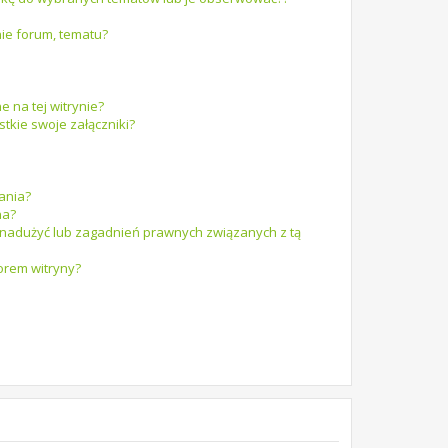
ie forum, tematu?
e na tej witrynie?
tkie swoje załączniki?
ania?
na?
 nadużyć lub zagadnień prawnych związanych z tą
orem witryny?