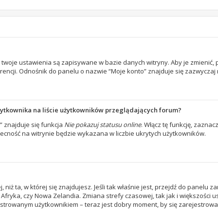
e twoje ustawienia są zapisywane w bazie danych witryny. Aby je zmienić
encji. Odnośnik do panelu o nazwie “Moje konto” znajduje się zazwyczaj n
żytkownika na liście użytkowników przeglądających forum?
 znajduje się funkcja
Nie pokazuj statusu online
. Włącz tę funkcję, zaznac
becność na witrynie będzie wykazana w liczbie ukrytych użytkowników.
, niż ta, w której się znajdujesz. Jeśli tak właśnie jest, przejdź do panelu
Afryka, czy Nowa Zelandia. Zmiana strefy czasowej, tak jak i większości
estrowanym użytkownikiem – teraz jest dobry moment, by się zarejestrowa