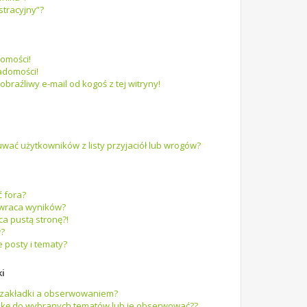
stracyjny”?
omości!
adomości!
raźliwy e-mail od kogoś z tej witryny!
ać użytkowników z listy przyjaciół lub wrogów?
 fora?
zwraca wyników?
a pustą stronę?!
w?
 posty i tematy?
ki
m zakładki a obserwowaniem?
dkę do wybranych tematów lub je obserwować??