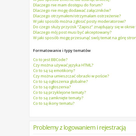
Dlaczego nie mam dostępu do forum?
Dlaczego nie mogę dodawać załączników?
Dlaczego otrzymałem/otrzymałam ostrzeżenie?
W jaki sposób można zgłosić posty moderatorowi?
Do czego służy przycisk “Zapisz” znajdujący się w okni
Dlaczego mój post musi być akceptowany?
W jaki sposób mogę przesunąć swój temat na górę stro
Formatowanie i typy tematów
Co to jest BBCode?
Czy można używać języka HTML?
Co to są są emotikony?
Czy można umieszczać obrazki w poście?
Co to są ogłoszenia globalne?
Co to są ogłoszenia?
Co to są przyklejone tematy?
Co to są zamknięte tematy?
Co to są ikony tematu?
Problemy z logowaniem i rejestracją