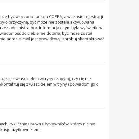
oże być włączona funkcja COPPA, a w czasie rejestracji
to było przyczyną, być może nie została aktywowana
rzez administratora. Informacja o tym była wyświetlona
a wiadomość do ciebie nie dotarła, być może został
ie adres e-mail jest prawidłowy, spróbuj skontaktować
się z właścicielem witryny i zapytaj, czy cię nie
kontaktuj się z właścicielem witryny i powiadom go o
ych, cyklicznie usuwa użytkowników, którzy nic nie
yskusje użytkownikiem.