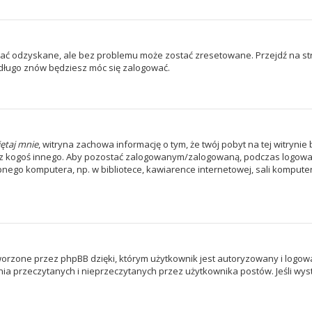
ć odzyskane, ale bez problemu może zostać zresetowane. Przejdź na stron
edługo znów będziesz móc się zalogować.
ętaj mnie
, witryna zachowa informację o tym, że twój pobyt na tej witrynie
ez kogoś innego. Aby pozostać zalogowanym/zalogowaną, podczas logowa
pnego komputera, np. w bibliotece, kawiarence internetowej, sali komputerowe
orzone przez phpBB dzięki, którym użytkownik jest autoryzowany i logowan
enia przeczytanych i nieprzeczytanych przez użytkownika postów. Jeśli 