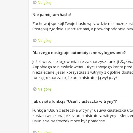
Na górę
Nie pamiętam hasła!
Zachowaj spokój! Twoje hasło wprawdzie nie może zosta
Postępuj zgodnie z instrukcjami, a prawdopodobnie ni
Na górę
Dlaczego następuje automatyczne wylogowanie?
Jeżeli w czasie logowania nie zaznaczysz funkcji
Zapami
Zapobiega to niewłaściwemu użyciu twojego konta prz
niezalecane, jeżeli korzystasz z witryny z ogólnie dostę
funkcji, oznacza to, że administrator ją wyłączył.
Na górę
Jak działa funkcja “Usuń ciasteczka witryny”?
Funkcja “Usuń ciasteczka witryny” usuwa ciasteczka utw
została włączona przez administratora witryny – śledz
usunięcie ciasteczek może być pomocne.
Na górę