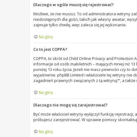
Dlaczego w ogóle muszę się rejestrować?
Możliwe, że nie musisz. To od administratora witryny za
niedostępnych dla gości, takich jak własny awatar, wys
zajmuje tylko chwilę, więc zaleca się jej wykonanie.
Na górę
Co to jest COPPA?
COPPA, to skrót od Child Online Privacy and Protection 
informacje od osób małoletnich – mających mniej niż 1
poniżej 13 roku życia. Jeżeli nie masz pewności czy to d
wyjaśnienie. phpBB Limited i właściciele tej witryny n
zagadnień prawnych związanych z tą witryną?”, a takż
Na górę
Dlaczego nie mogę się zarejestrować?
Być może właściciel witryny wyłączył funkcję rejestracji
próbujesz zarejestrować. W sprawie pomocy skontaktuj 
Na górę