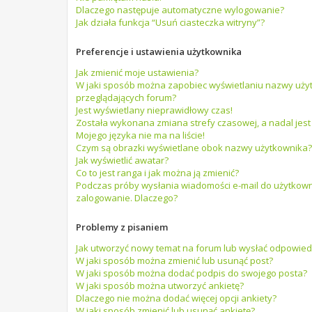
Dlaczego następuje automatyczne wylogowanie?
Jak działa funkcja “Usuń ciasteczka witryny”?
Preferencje i ustawienia użytkownika
Jak zmienić moje ustawienia?
W jaki sposób można zapobiec wyświetlaniu nazwy użyt
przeglądających forum?
Jest wyświetlany nieprawidłowy czas!
Została wykonana zmiana strefy czasowej, a nadal jest
Mojego języka nie ma na liście!
Czym są obrazki wyświetlane obok nazwy użytkownika?
Jak wyświetlić awatar?
Co to jest ranga i jak można ją zmienić?
Podczas próby wysłania wiadomości e-mail do użytkowni
zalogowanie. Dlaczego?
Problemy z pisaniem
Jak utworzyć nowy temat na forum lub wysłać odpowied
W jaki sposób można zmienić lub usunąć post?
W jaki sposób można dodać podpis do swojego posta?
W jaki sposób można utworzyć ankietę?
Dlaczego nie można dodać więcej opcji ankiety?
W jaki sposób zmienić lub usunąć ankietę?