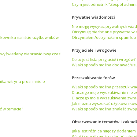
Czym jest odnośnik “Zespół admini
Prywatne wiadomości
Nie mogę wysyłać prywatnych wiad
Otrzymuję niechciane prywatne wi
kownika na liście użytkowników
Otrzymałem/otrzymałam spam lub ob
Przyjaciele i wrogowie
 wyświetlany nieprawidłowy czas!
Co to jest lista przyjaciół i wrogów?
W jaki sposób można dodawać/usuw
Przeszukiwanie forów
ka witryna prosi mnie o
W jaki sposób można przeszukiwać
Dlaczego moje wyszukiwanie nie 
Dlaczego moje wyszukiwanie zwrac
Jak można wyszukać użytkownikó
ź w temacie?
W jaki sposób można znaleźć swoje
Obserwowanie tematów i zakład
Jaka jest różnica między dodanie
W jaki sposób można dodać zakła