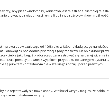
leży czy, aby pisać wiadomości, konieczna jest rejestracja. Niemniej rejes
yłanie prywatnych wiadomości i e-maili do innych użytkowników, możliwość 
Act – prawa obowiązującego od 1998 roku w USA, nakładającego na właścicie
3 lat – obowiązek posiadania pisemnej zgody rodziców lub opiekunów praw
otyczy ciebie jako kogoś próbującego zarejestrować się na danej witrynie i
ie dostarczają pomocy prawnej z wyjątkiem przypadku opisanego w pytaniu 
e nie są punktem kontaktowym dla wszelkiego rodzaju porad prawnych.
, aby nie rejestrowały się nowe osoby. Właściciel witryny mógł także zablo
się z administratorem witryny.