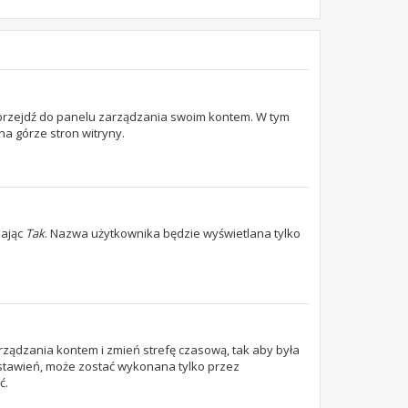
, przejdź do panelu zarządzania swoim kontem. W tym
a górze stron witryny.
zając
Tak
. Nazwa użytkownika będzie wyświetlana tylko
 zarządzania kontem i zmień strefę czasową, tak aby była
 ustawień, może zostać wykonana tylko przez
ć.