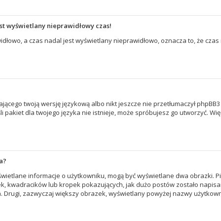
st wyświetlany nieprawidłowy czas!
idłowo, a czas nadal jest wyświetlany nieprawidłowo, oznacza to, że czas
ającego twoją wersję językową albo nikt jeszcze nie przetłumaczył phpBB3 
li pakiet dla twojego języka nie istnieje, może spróbujesz go utworzyć. Wi
®
a?
yświetlane informacje o użytkowniku, mogą być wyświetlane dwa obrazki. P
k, kwadracików lub kropek pokazujących, jak dużo postów zostało napisany
a. Drugi, zazwyczaj większy obrazek, wyświetlany powyżej nazwy użytkowni